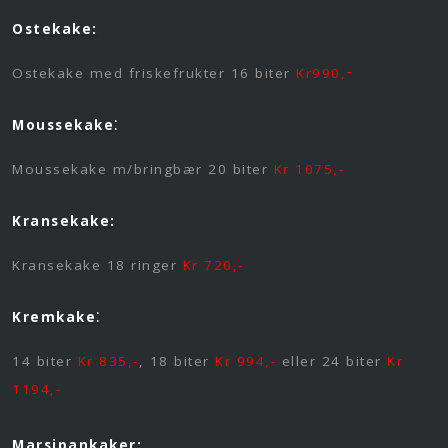
Ostekake:
-
Ostekake med friskefrukter 16 biter
Kr990,
:
Moussekake
Moussekake m/bringbær 20 biter
Kr 1075,-
Kransekake:
Kransekake 18 ringer
Kr 720,-
:
Kremkake
14 biter
Kr 835,-
, 18 biter
Kr 994,-
eller 24 biter
Kr
1194,-
Marsipankaker: