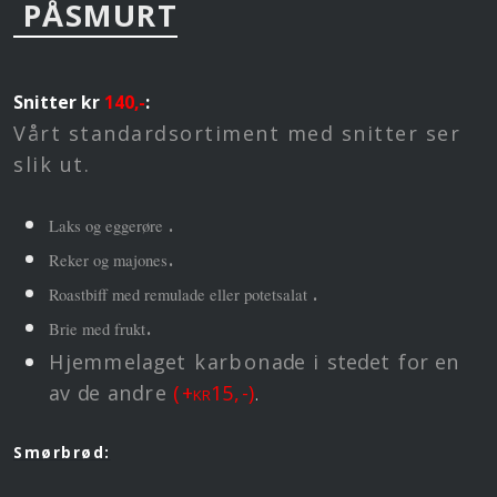
PÅSMURT
Snitter kr
140,-
:
Vårt standardsortiment med snitter ser
slik ut.
.
Laks og eggerøre
.
Reker og majones
.
Roastbiff med remulade eller potetsalat
.
Brie med frukt
Hj
e
mm
e
l
age
t k
a
rbon
a
d
e
i
stede
t f
o
r
e
n
a
v
d
e
a
n
d
re
(
+kr
1
5,
-
)
.
Smørbrød: