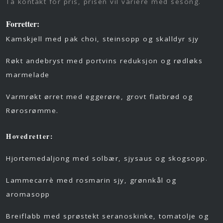
Ta kontakt for pris, prisen vil variere med sesong.
Forretter:
Kamskjell med pak choi, steinsopp og skalldyr sjy
Røkt andebryst med portvins reduksjon og rødløks
marmelade
Varmrøkt ørret med eggerøre, grovt flatbrød og
Rørosrømme.
Hovedretter:
Hjortemedaljong med solbær, sjysaus og skogsopp.
Lammecarrè med rosmarin sjy, grønnkål og
aromasopp
Breiflabb med sprøstekt seranoskinke, tomatolje og