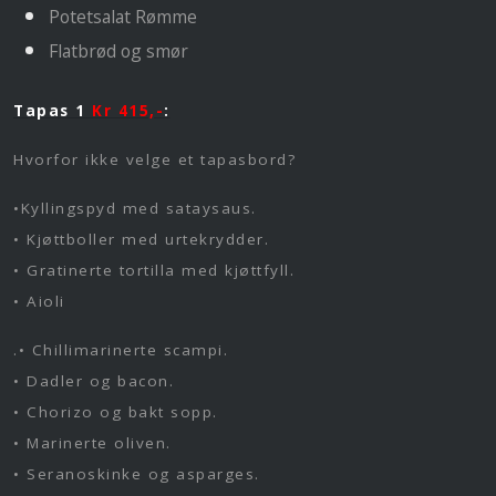
Potetsalat Rømme
Flatbrød og smør
Tapas 1
Kr 415,-
:
Hvorfor ikke velge et tapasbord?
•Kyllingspyd med sataysaus.
• Kjøttboller med urtekrydder.
• Gratinerte tortilla med kjøttfyll.
• Aioli
.
• Chillimarinerte scampi.
• Dadler og bacon.
• Chorizo og bakt sopp.
• Marinerte oliven.
• Seranoskinke og asparges.