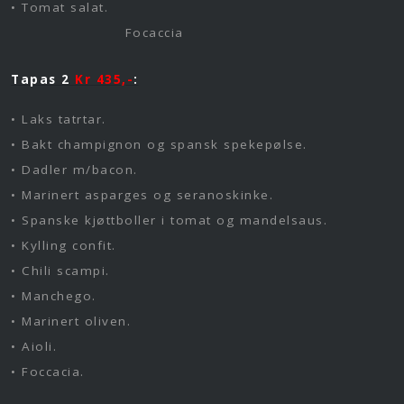
• Tomat salat.
Focaccia
Tapas 2
Kr 435,-
:
• Laks tatrtar.
• Bakt champignon og spansk spekepølse.
• Dadler m/bacon.
• Marinert asparges og seranoskinke.
• Spanske kjøttboller i tomat og mandelsaus.
• Kylling confit.
• Chili scampi.
• Manchego.
• Marinert oliven.
• Aioli.
• Foccacia.