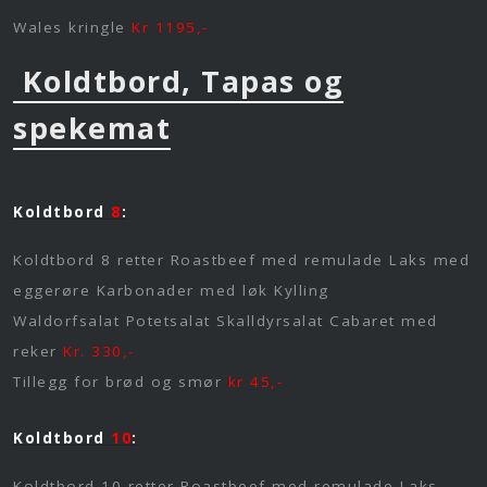
Wales kringle
Kr 1195,-
Koldtbord, Tapas og
spekemat
Koldtbord
8
:
Koldtbord 8
retter Roastbeef med remulade Laks med
eggerøre Karbonader med løk Kylling
Waldorfsalat Potetsalat Skalldyrsalat Cabaret med
reker
Kr. 330,-
Tillegg for brød og smør
kr 45,-
Koldtbord
10
:
Koldtbord 10 retter Roastbeef med remulade Laks