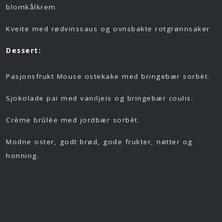
blomkålkrem
Kveite med rødvinssaus og ovnsbakte rotgrønnsaker
Dessert:
Pasjonsfrukt Mouse ostekake med bringebær sorbèt.
Sjokolade pai med vaniljeis og bringebær coulis.
Crème brûlée med jordbær sorbèt.
Modne oster, godt brød, gode frukter, nøtter og
honning.