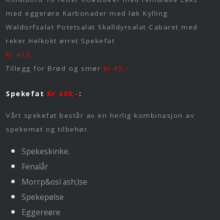
med eggerøre Karbonader med løk Kylling
Waldorfsalat Potetsalat Skalldyrsalat Cabaret med
reker Helkokt ørret Spekefat
Kr 415,-
Tillegg for Brød og smør
kr 45,-
Spekefat
Kr 430,-
:
Vårt spekefat består av en herlig kombinasjon av
spekemat og tilbehør.
Spekeskinke.
Fenalår
Morrp&osl ash;lse
Spekepølse
Eggereøre